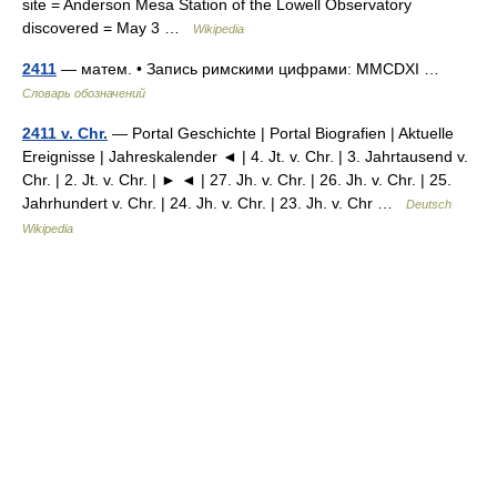
site = Anderson Mesa Station of the Lowell Observatory
discovered = May 3 …
Wikipedia
2411
— матем. • Запись римскими цифрами: MMCDXI …
Словарь обозначений
2411 v. Chr.
— Portal Geschichte | Portal Biografien | Aktuelle
Ereignisse | Jahreskalender ◄ | 4. Jt. v. Chr. | 3. Jahrtausend v.
Chr. | 2. Jt. v. Chr. | ► ◄ | 27. Jh. v. Chr. | 26. Jh. v. Chr. | 25.
Jahrhundert v. Chr. | 24. Jh. v. Chr. | 23. Jh. v. Chr …
Deutsch
Wikipedia