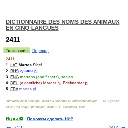
DICTIONNAIRE DES NOMS DES ANIMAUX
EN CINQ LANGUES
2411
Толкование
Перевод
2411
1.
LAT
Martes
Pinei
2.
RUS
куницы
pl
3.
ENG
martens (and fishers), sables
4.
DEU
(eigentliche) Marder
pl
, Edelmarder
pl
5.
FRA
martes
pl
Пятиязычный словарь названий животных. Млекопитающие. — М.: Русский
язык
.
Под общей редакцией акад. В. Е. Соколова
.
1984
.
Игры ⚽
Поможем сделать НИР
2410
2412