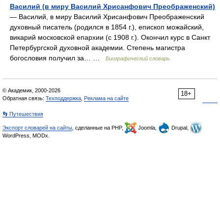
Василий (в миру Василий Хрисанфович Преображенский)
— Василий, в миру Василий Хрисанфович Преображенский
духовный писатель (родился в 1854 г.), епископ можайский,
викарий московской епархии (с 1908 г.). Окончил курс в Санкт
Петербургской духовной академии. Степень магистра
богословия получил за… …
Биографический словарь
© Академик, 2000-2026
18+
Обратная связь:
Техподдержка
,
Реклама на сайте
👣 Путешествия
Экспорт словарей на сайты
, сделанные на PHP,
Joomla,
Drupal,
WordPress, MODx.